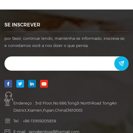
SE INSCREVER
por favor, continue lendo, mantenha-se informado, inscreva-se,
e convidamos você a nos dizer o que pensa.
Endereço : 3rd Floor,No.686,TongJi NorthRoad TongAn
District,Xiamen,Fujian,China(361000)
Tel. :
+86-13959205838
E-mail :
sengkenbox@foxmail.com