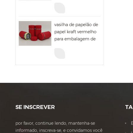
embalagens de
vitaminas
vasilha de papelão de
papel kraft vermelho
para embalagem de
presente de natal
SE INSCREVER
TA
por favor, continue lendo, mantenha-se
informado, inscreva-se, e convidamos você