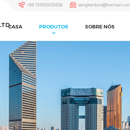
+86-13959205838
sengkenbox@foxmail.co
LTD.
CASA
PRODUTOS
SOBRE NÓS