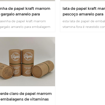
inha de papel kraft marrom
lata de papel kraft m
gargalo amarelo para
pescoço amarelo para
alagem de chá
embalagens de vitami
caixinha de papel kraft marrom
esta lata de papel de emb
argalo amarelo para embalagem
vitamina fora é revestido co
á fora é revestido com papel
marrom e dentro é com pe
m extravagante e dentro é com
amarelo e forro de papel k
ço amarelo e forro de papel
que é bastante ecológico,ba
o que é bastante
adequado para embalagens
gico,bastante adequado para
vitaminas.
agens de chá.
verde claro de papel marrom
 embalagens de vitaminas