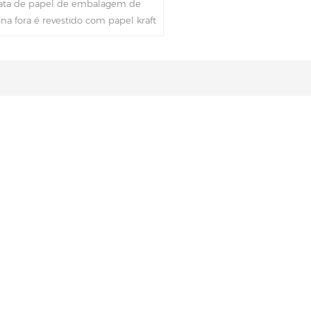
lata de papel de embalagem de
ina fora é revestido com papel kraft
m e dentro é com pescoço verde
ro de papel kraft marrom que é
nte ecológico,bastante adequado
embalagens de vitaminas.