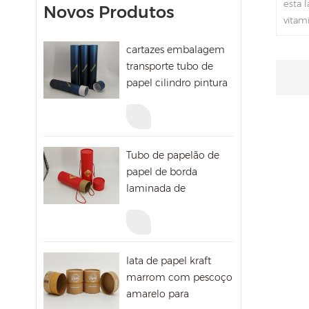
esta 
Novos Produtos
vitam
marro
cartazes embalagem
e for
transporte tubo de
basta
papel cilindro pintura
para 
mailing caixa de
papelão
Tubo de papelão de
papel de borda
laminada de
embalagem de
pintura redonda com
corda
lata de papel kraft
marrom com pescoço
amarelo para