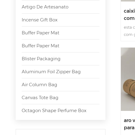
Artigo De Artesanato
caix
com 
Incense Gift Box
emb
esta 
Buffer Paper Mat
com g
de ch
Buffer Paper Mat
marro
pesco
Blister Packaging
branc
ecoló
Aluminum Foil Zipper Bag
embal
Air Column Bag
Canvas Tote Bag
Octagon Shape Perfume Box
aro 
para