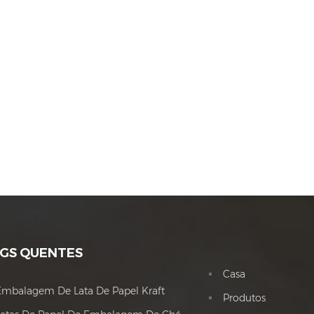
GS QUENTES
Casa
Embalagem De Lata De Papel Kraft
Produtos