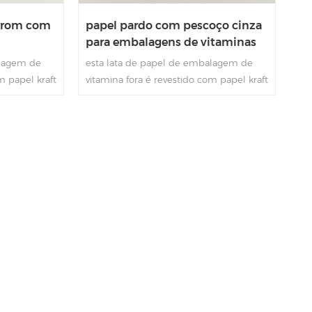
arrom com
papel pardo com pescoço cinza
para embalagens de vitaminas
nas
alagem de
esta lata de papel de embalagem de
m papel kraft
vitamina fora é revestido com papel kraft
scoço
marrom e dentro é com pescoço verde
raft marrom
e forro de papel kraft marrom que é
stante
bastante ecológico,bastante adequado
 de
para embalagens de vitaminas.