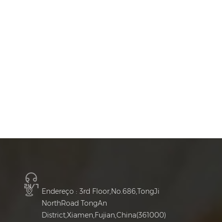
Endereço : 3rd Floor,No.686,TongJi
NorthRoad TongAn
District,Xiamen,Fujian,China(361000)