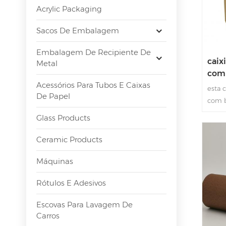
Acrylic Packaging
Sacos De Embalagem
Embalagem De Recipiente De
caix
Metal
com 
Acessórios Para Tubos E Caixas
emba
esta 
De Papel
com b
com p
Glass Products
com p
branc
Ceramic Products
ecoló
Máquinas
embal
Rótulos E Adesivos
Escovas Para Lavagem De
Carros