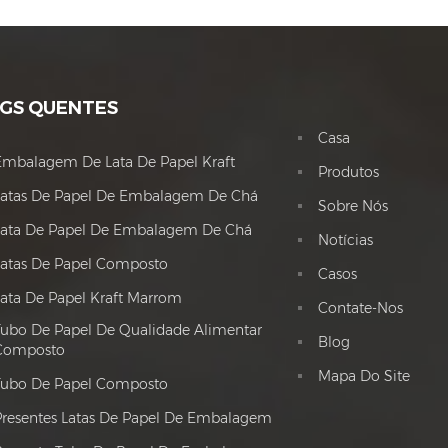
GS QUENTES
Casa
Embalagem De Lata De Papel Kraft
Produtos
Latas De Papel De Embalagem De Chá
Sobre Nós
Lata De Papel De Embalagem De Chá
Notícias
Latas De Papel Composto
Casos
Lata De Papel Kraft Marrom
Contate-Nos
Tubo De Papel De Qualidade Alimentar
Blog
Composto
Mapa Do Site
Tubo De Papel Composto
Presentes Latas De Papel De Embalagem