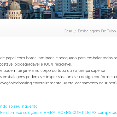
Casa
Embalagem De Tubo D
/
 de papel com borda laminada é adequado para embalar todos os 
ostável,biodegradável e 100% reciclável.
os podem ter janela no corpo do tubo ou na tampa superior .
as embalagens podem ser impressas com seu design conforme s
ravação/debossing,envernizamento uv etc. acabamento de superfí
ndo ao seu inquérito!
gken fornece soluções e EMBALAGENS COMPLETAS completas 