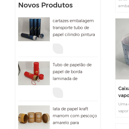
Novos Produtos
tam
embal
com a
reves
cartazes embalagem
dentr
transporte tubo de
é bas
papel cilindro pintura
adeq
mailing caixa de
orna
papelão
Tubo de papelão de
papel de borda
laminada de
embalagem de
Caix
pintura redonda com
vapo
corda
Uma c
lata de papel kraft
vapor
marrom com pescoço
prese
amarelo para
de ba