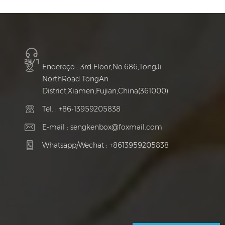
Endereço : 3rd Floor,No.686,TongJi
NorthRoad TongAn
District,Xiamen,Fujian,China(361000)
Tel. :
+86-13959205838
E-mail :
sengkenbox@foxmail.com
Whatsapp/Wechat :
+8613959205838