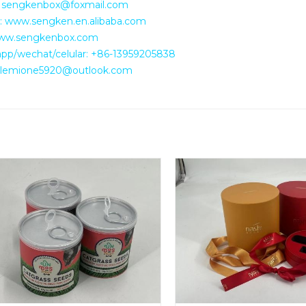
: sengkenbox@foxmail.com
a: www.sengken.en.alibaba.com
www.sengkenbox.com
pp/wechat/celular: +86-13959205838
: lemione5920@outlook.com