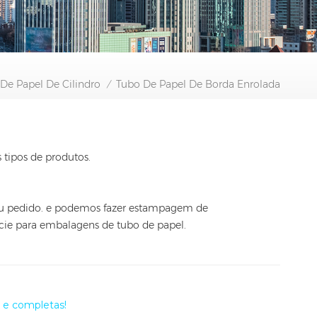
e Papel De Cilindro
Tubo De Papel De Borda Enrolada
/
tipos de produtos.
eu pedido. e podemos fazer estampagem de
cie para embalagens de tubo de papel.
e completas!