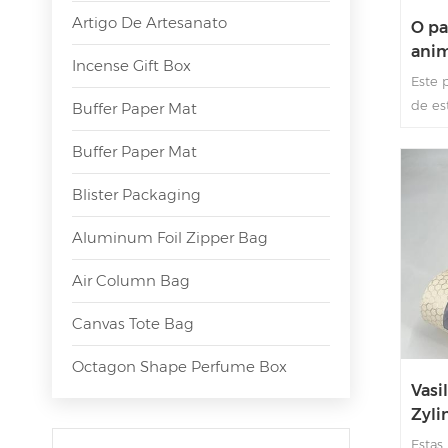
Artigo De Artesanato
O pa
anim
Incense Gift Box
cobr
Este 
traç
de es
Buffer Paper Mat
aber
com a
desi
Buffer Paper Mat
de fá
desig
Blister Packaging
reves
dentr
Aluminum Foil Zipper Bag
é bas
adeq
Air Column Bag
ornam
Canvas Tote Bag
Octagon Shape Perfume Box
Vasi
Zyli
pape
Estas