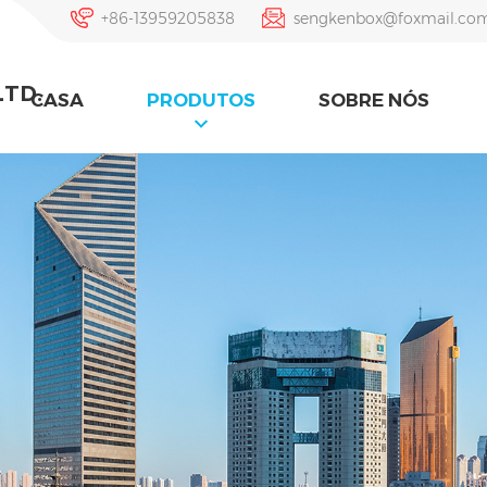
+86-13959205838
sengkenbox@foxmail.co
LTD.
CASA
PRODUTOS
SOBRE NÓS