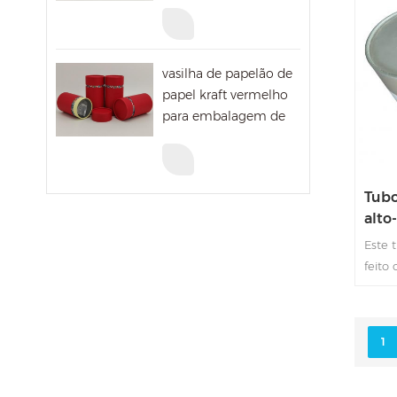
embalagens de
socie
vitaminas
cada 
pesso
que p
vasilha de papelão de
banho
papel kraft vermelho
para embalagem de
presente de natal
Tubo
alto
com 
Este 
feito
basta
falan
1