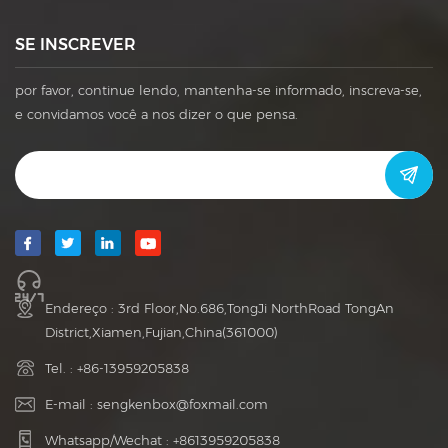
SE INSCREVER
por favor, continue lendo, mantenha-se informado, inscreva-se,
e convidamos você a nos dizer o que pensa.
Endereço : 3rd Floor,No.686,TongJi NorthRoad TongAn
District,Xiamen,Fujian,China(361000)
Tel. :
+86-13959205838
E-mail :
sengkenbox@foxmail.com
Whatsapp/Wechat :
+8613959205838