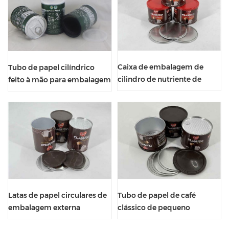
prova de umidade caixa
composta de grau
alimentício
Caixa de embalagem de
Tubo de papel cilíndrico
cilindro de nutriente de
feito à mão para embalagem
segurança alimentar com
de chá com design
tampa de vedação
personalizado e tampa de
lata com anel de puxar
Latas de papel circulares de
Tubo de papel de café
embalagem externa
clássico de pequeno
personalizável simples para
diâmetro com tampa de