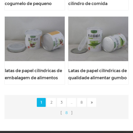
cogumelo de pequeno
cilindro de comida
diâmetro com tampa de
biodegradável crocante de
vedação
abóbora de tamanho
pequeno
latas de papel cilíndricas de
Latas de papel cilíndricas de
embalagem de alimentos
qualidade alimentar gumbo
selados de jujuba em
crisp com tampa de
pequenas porções
vedação
1
2
3
...
8
8