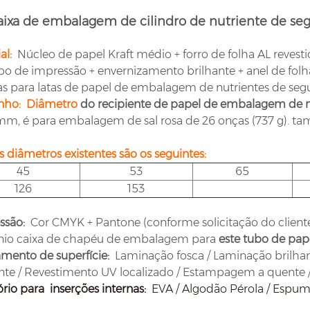
aixa de embalagem de cilindro de nutriente de s
al:
Núcleo de papel Kraft médio + forro de folha AL revest
po de impressão + envernizamento brilhante + anel de folha
s para latas de papel de embalagem de nutrientes de se
ho: Diâmetro
do recipiente de papel de embalagem de n
, é para embalagem de sal rosa de 26 onças (737 g). tama
 diâmetros existentes são os seguintes:
45
53
65
126
153
ssão:
Cor CMYK + Pantone (conforme solicitação do client
nio caixa de chapéu de embalagem para
este tubo de pa
mento de superfície:
Laminação fosca / Laminação brilhan
nte / Revestimento UV localizado / Estampagem a quente /
ório para
inserções internas:
EVA / Algodão Pérola / Espuma