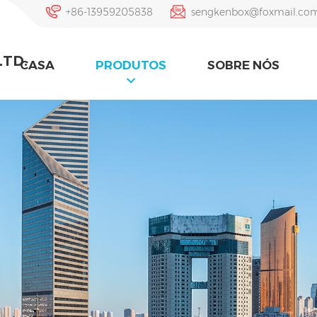
+86-13959205838
sengkenbox@foxmail.co
LTD.
CASA
PRODUTOS
SOBRE NÓS