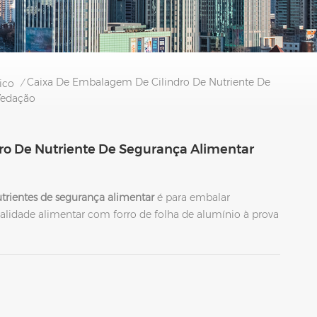
Caixa De Embalagem De Cilindro De Nutriente De
ico
/
Vedação
o De Nutriente De Segurança Alimentar
trientes de segurança alimentar
é para embalar
lidade alimentar com forro de folha de alumínio à prova