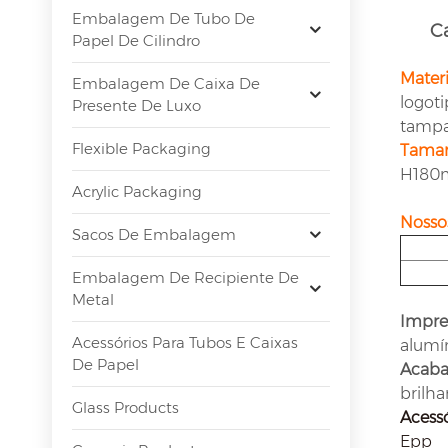
Embalagem De Tubo De
C
Papel De Cilindro
Materi
Embalagem De Caixa De
logoti
Presente De Luxo
tampa
Flexible Packaging
Taman
H180mm
Acrylic Packaging
Nossos
Sacos De Embalagem
Embalagem De Recipiente De
Metal
Impre
Acessórios Para Tubos E Caixas
alumí
De Papel
Acaba
brilha
Glass Products
Acess
Epp