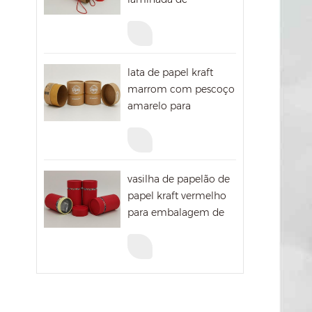
embalagem de
pintura redonda com
corda
lata de papel kraft
marrom com pescoço
amarelo para
embalagens de
vitaminas
vasilha de papelão de
papel kraft vermelho
para embalagem de
presente de natal