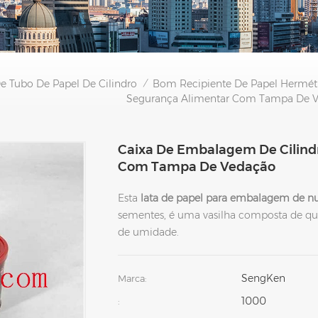
 Tubo De Papel De Cilindro
Bom Recipiente De Papel Hermét
/
Segurança Alimentar Com Tampa De 
Caixa De Embalagem De Cilindr
Com Tampa De Vedação
Esta
lata de papel para embalagem de nu
sementes, é uma vasilha composta de qua
de umidade.
SengKen
Marca:
1000
: