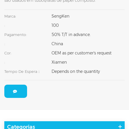
são usados ​​em tubos/latas de papel composto.
SengKen
Marca:
100
:
50% T/T in advance.
Pagamento:
China
:
OEM as per customer's request
Cor:
Xiamen
:
Depends on the quantity
Tempo De Espera：
Categorias