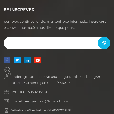
SE INSCREVER
por favor, continue lendo, mantenha-se informado, inscreva-se,
e convidamos você a nos dizer o que pensa.
Endereço : 3rd Floor,No.686,TongJi NorthRoad TongAn
District,Xiamen,Fujian,China(361000)
Tel. :
+86-13959205838
E-mail :
sengkenbox@foxmail.com
Whatsapp/Wechat :
+8613959205838