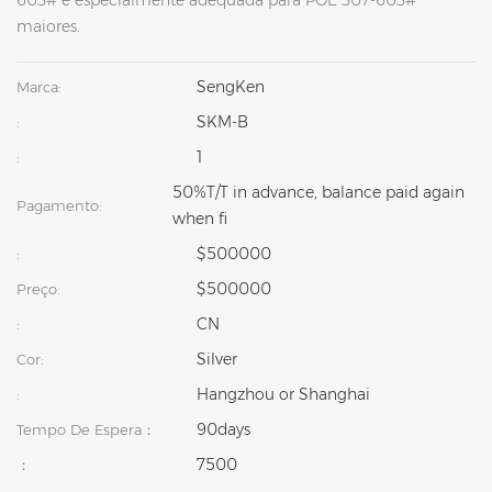
603# e especialmente adequada para POE 307-603#
maiores.
SengKen
Marca:
SKM-B
:
1
:
50%T/T in advance, balance paid again
Pagamento:
when fi
$500000
:
$500000
Preço:
CN
:
Silver
Cor:
Hangzhou or Shanghai
:
90days
Tempo De Espera：
7500
：