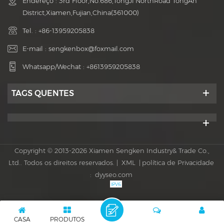
Endereço : 3rd Floor,No.686,TongJi NorthRoad TongAn
District,Xiamen,Fujian,China(361000)
Tel. :
+86-13959205838
E-mail :
sengkenbox@foxmail.com
Whatsapp/Wechat :
+8613959205838
TAGS QUENTES
Copyright © 2013-2026 Xiamen Sengken Industry& Trade Co.,
Ltd.. Todos os direitos reservados. |
XML
|
política de Privacidade
:
dyyseo.com
CASA
PRODUTOS